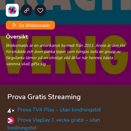
Se Bridesmaids
Översikt
Bridesmaids är en amerikansk komedi från 2011. Annie är den lite
försmådda och även panka tjejen som tvingas leda en grupp av
färgstarka tärnor på en otroligt vild åktur när hennes bästa
väninna skall gifta sig.
Prova Gratis Streaming
Prova TV4 Play - utan bindningstid
Prova Viaplay 1 vecka gratis – utan
bindningstid