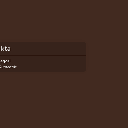
akta
tegori
kumentär