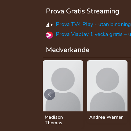
Prova Gratis Streaming
Prova TV4 Play - utan bindning
Prova Viaplay 1 vecka gratis – 
Medverkande
Madison
Andrea Warner
Thomas