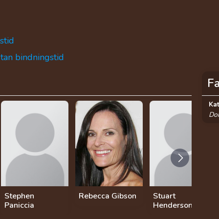
stid
utan bindningstid
F
Ka
Do
Stephen
Rebecca Gibson
Stuart
Paniccia
Henderson