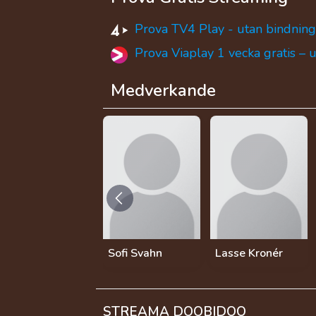
Prova TV4 Play - utan bindning
Prova Viaplay 1 vecka gratis – 
Medverkande
Sofi Svahn
Lasse Kronér
STREAMA DOOBIDOO