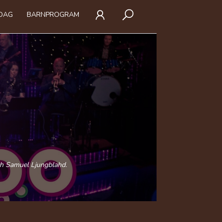
IDAG
BARNPROGRAM
ch Samuel Ljungblahd.