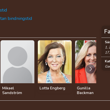
stid
utan bindningstid
F
Sä
1, 
17,
Ka
Ga
Mikael
Lotta Engberg
Gunilla
Sandström
Backman