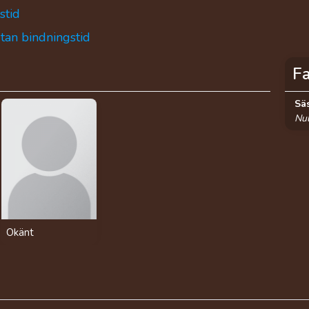
stid
utan bindningstid
F
Sä
Nul
Okänt