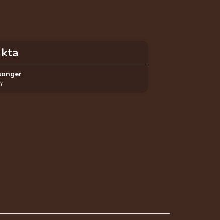
akta
songer
l