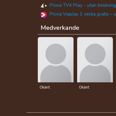
Prova TV4 Play - utan bindning
Prova Viaplay 1 vecka gratis – 
Medverkande
Okänt
Okänt