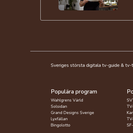
Sveriges största digitala tv-guide & tv-t
Populära program
Po
Wahlgrens Värld
SV
Solsidan
TV4
Grand Designs Sverige
Kan
Lyxfällan
TV4
Bingolotto
SF-