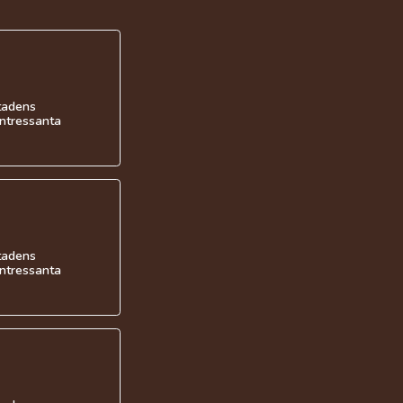
stadens
intressanta
stadens
intressanta