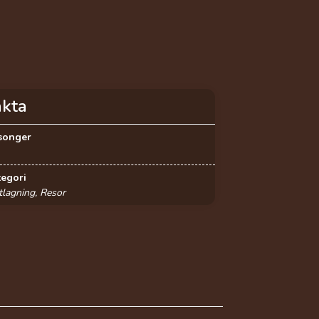
akta
songer
tegori
lagning, Resor