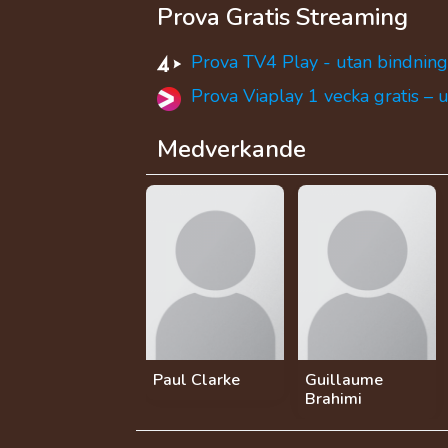
Prova Gratis Streaming
Prova TV4 Play - utan bindning
Prova Viaplay 1 vecka gratis – 
Medverkande
Paul Clarke
Guillaume
Brahimi