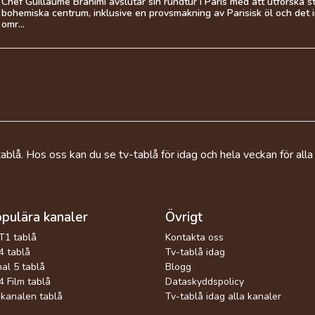
Chef Guillaume Brahimi avslutar sin rundtur i Paris med att utforska 
bohemiska centrum, inklusive en provsmakning av Parisisk öl och det 
omr...
ablå. Hos oss kan du se tv-tablå för idag och hela veckan för alla
pulära kanaler
Övrigt
T1 tablå
Kontakta oss
 tablå
Tv-tablå idag
al 5 tablå
Blogg
 Film tablå
Dataskyddspolicy
kanalen tablå
Tv-tablå idag alla kanaler