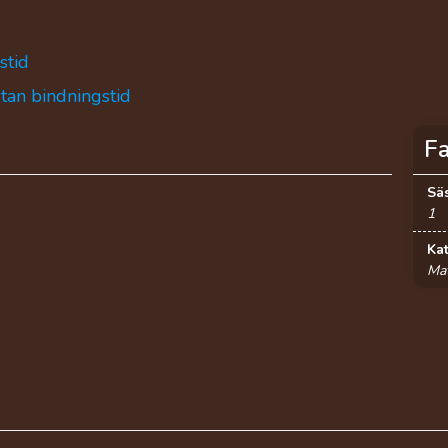
stid
utan bindningstid
F
Sä
1
Ka
Mat