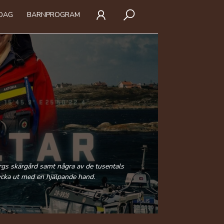
IDAG
BARNPROGRAM
orgs skärgård samt några av de tusentals
rycka ut med en hjälpande hand.