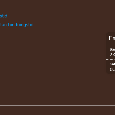
stid
utan bindningstid
F
Sä
2 
Ka
Dok