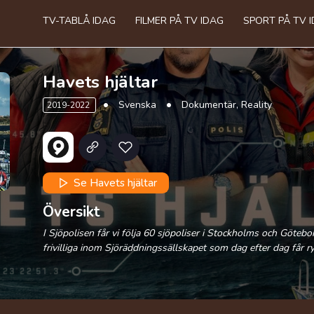
TV-TABLÅ IDAG
FILMER PÅ TV IDAG
SPORT PÅ TV 
Havets hjältar
Svenska
Dokumentär, Reality
2019-2022
Se Havets hjältar
Översikt
I Sjöpolisen får vi följa 60 sjöpoliser i Stockholms och Göteb
frivilliga inom Sjöräddningssällskapet som dag efter dag får 