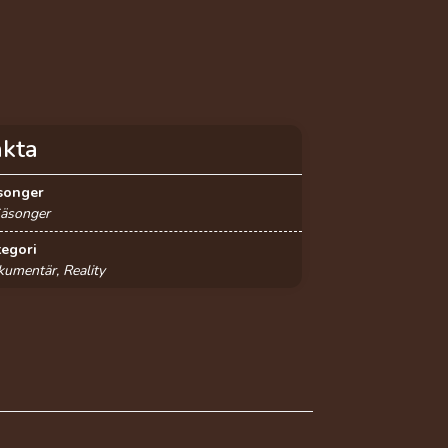
akta
songer
Säsonger
tegori
umentär, Reality