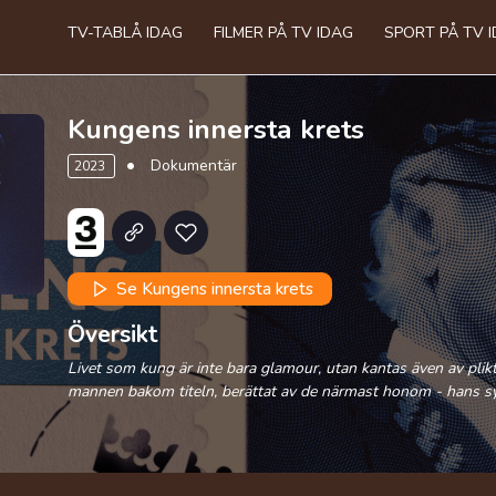
TV-TABLÅ IDAG
FILMER PÅ TV IDAG
SPORT PÅ TV 
Kungens innersta krets
Dokumentär
2023
Se Kungens innersta krets
Översikt
Livet som kung är inte bara glamour, utan kantas även av plikt
mannen bakom titeln, berättat av de närmast honom - hans sy