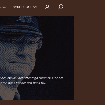
IDAG
BARNPROGRAM
 och ett liv i det offentliga rummet. Hör om
ster, hans vänner och hans fru.