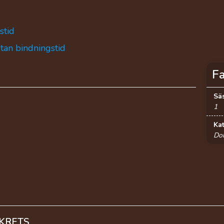
stid
utan bindningstid
F
Sä
1
Ka
Do
KRETS