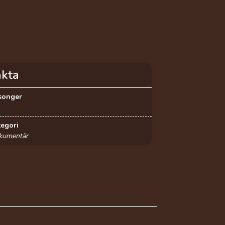
akta
songer
tegori
kumentär