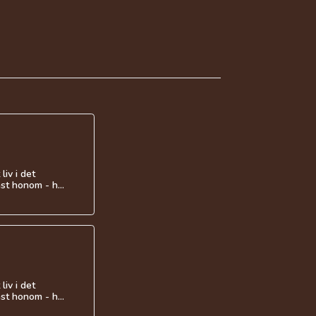
liv i det
t honom - h...
liv i det
t honom - h...