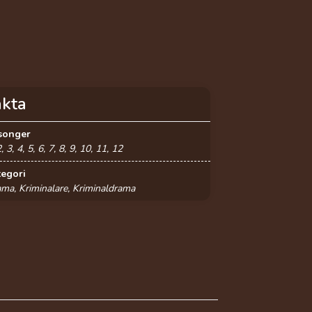
akta
songer
2, 3, 4, 5, 6, 7, 8, 9, 10, 11, 12
tegori
ma, Kriminalare, Kriminaldrama
Kim Thomson
Dexter Fletcher
Élizabeth
Bourgine