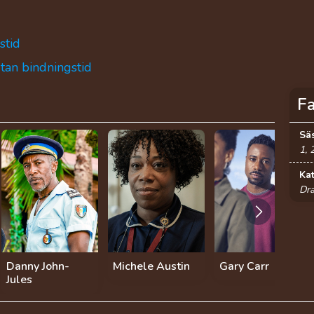
stid
utan bindningstid
F
Sä
1, 
Ka
Dra
Danny John-
Michele Austin
Gary Carr
Jules