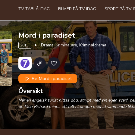
TV-TABLÅ IDAG
FILMER PÅ TV IDAG
SPORT PÅ TV 
Mord i paradiset
Drama, Kriminalare, Kriminaldrama
2013
Se Mord i paradiset
Översikt
När en engelsk turist hittas död, strypt med sin egen scarf, pe
ur. Men Richard minns ett fall i London med skrämmande likhe