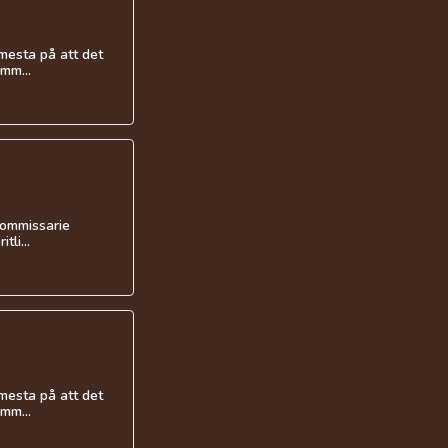
 mesta på att det
mm...
 Kommissarie
tli...
 mesta på att det
mm...