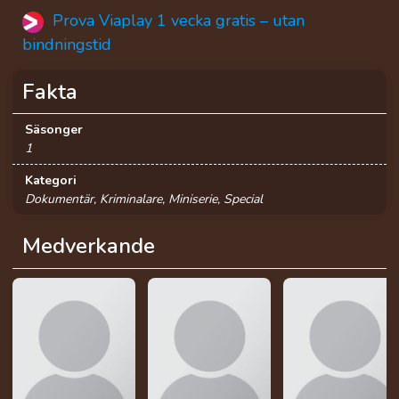
Prova Viaplay 1 vecka gratis – utan
bindningstid
Fakta
Säsonger
1
Kategori
Dokumentär, Kriminalare, Miniserie, Special
Medverkande