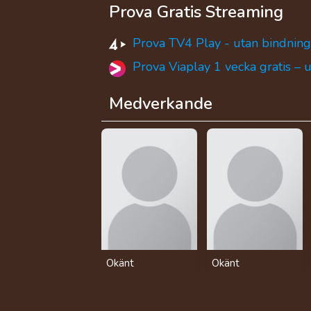
Prova Gratis Streaming
Prova TV4 Play - utan bindning
Prova Viaplay 1 vecka gratis – 
Medverkande
Okänt
Okänt