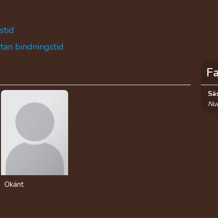
stid
utan bindningstid
F
Sä
Nul
Okänt