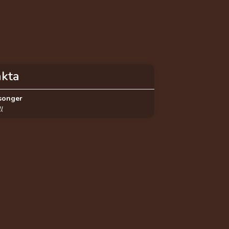
akta
songer
l