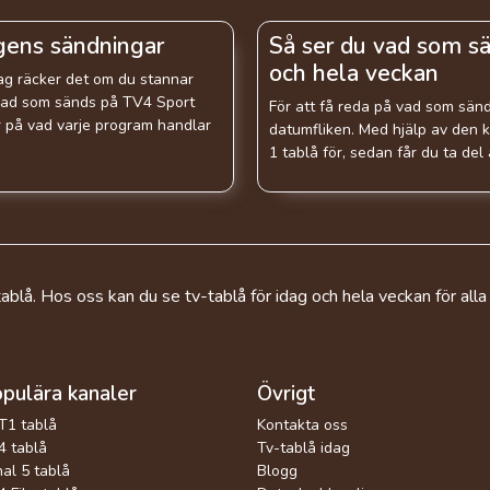
gens sändningar
Så ser du vad som sä
och hela veckan
dag räcker det om du stannar
å vad som sänds på TV4 Sport
För att få reda på vad som sänds
ar på vad varje program handlar
datumfliken. Med hjälp av den k
1 tablå för, sedan får du ta del
ablå. Hos oss kan du se tv-tablå för idag och hela veckan för alla
pulära kanaler
Övrigt
T1 tablå
Kontakta oss
 tablå
Tv-tablå idag
al 5 tablå
Blogg