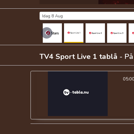
Idag 8 Aug
TV4 Sport Live 1
tablå
- P
05:0